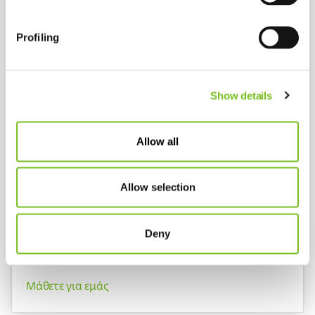
Profiling
Show details
Είμαστε δίπλα σας
Αγοράστε
Προϊόντα & Υπηρεσίες
από την Vivisol και
Allow all
νιώστε ασφάλεια με την εγγύηση ενός
πολυεθνικού
ομίλου
. Διαθέτουμε
επίσημο Service
για όλους τους
κατασκευαστικούς οίκους που αντιπροσωπεύουμε.
Allow selection
Καλέστε μας σήμερα και μάθετε ποια προϊόντα
καλύπτονται 100% μέσω
ΕΟΠΥΥ.
Εξυπηρετούμε
700.000 ασθενείς
σε
19 χώρες στον
κόσμο.
Deny
Εμπιστευθείτε τους ειδικούς
Μάθετε για εμάς