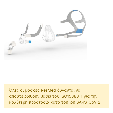
Όλες οι μάσκες ResMed δύνανται να
αποστειρωθούν βάσει του ISO15883-1 για την
καλύτερη προστασία κατά του ιού SARS-CoV-2