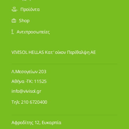
VIVISOL HELLAS Κατ' οίκον Περίθαλψη ΑΕ
Λ.Μεσογείων 203
Αθήνα -ΤΚ: 11525
info@vivisol.gr
Τηλ:
210 6720400
Αφροδίτης 12, Ευκαρπία
Θεσσαλονίκη -ΤΚ: 56429
info@vivisol.gr
Τηλ:
2310 020120