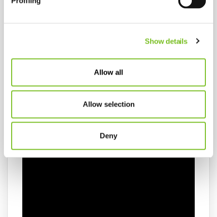
Μεταφερόμενοι Συμπυκνωτές
Profiling
Μια άλλη μεγάλη κατηγορία "υβριδικών"
συμπυκνωτών, αποτελούν οι μεταφερόμενοι
Show details
συμπυκνωτές.
Διαθέτουν μπαταρία
για να
μπορούν να μετακινηθούν και εκτός σπιτιού.
Έχουν την δυνατότητα να δουλεύουν και με
Allow all
συνεχή ροή, όπως και ο
σταθερός
αλλά και με
παλμική, όπως ο
φορητός
, Έτσι συνδυάζουν τα
Allow selection
χαρακτηριστικά και των 2 "κόσμων", δίνοντας μια
υβριδική λύση
στο πρόβλημα της φορητότητας
με ι
σχυρή απόδοση και αυτονομία.
Deny