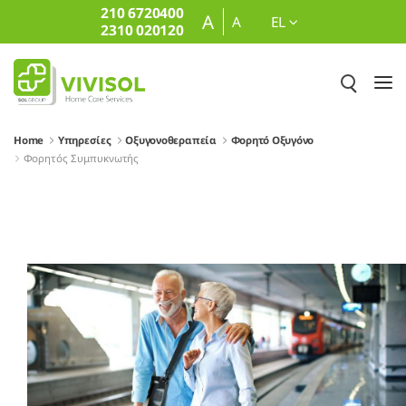
210 6720400
Skip to Main Content
A
A
EL
2310 020120
Home
Υπηρεσίες
Οξυγονοθεραπεία
Φορητό Οξυγόνο
Φορητός Συμπυκνωτής