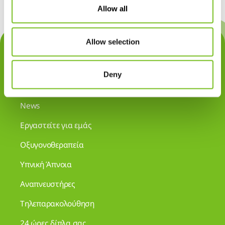
Allow all
Allow selection
Ποιοι είμαστε
Που είμαστε
Deny
Επικοινωνία
News
Εργαστείτε για εμάς
Οξυγονοθεραπεία
Υπνική Άπνοια
Αναπνευστήρες
Τηλεπαρακολούθηση
24 ώρες δίπλα σας